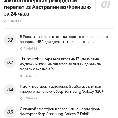
Airbus совершил рекордный
перелет из Австралии во Францию
за 24 часа
1 SHARES
В России начались поставки первого отечественного
аппарата ИВЛ для домашнего использования
1 SHARES
Thunderobot перевела игровые 17-дюймовые
ноутбуки Range на платформу AMD и добавила
модель с экраном 2K
1 SHARES
Приличное время автономной работы, отличная
камера и не только: обзор Samsung Galaxy S26+
1 SHARES
Складной смартфон в совершенно новом форм-
факторе: обзор Samsung Galaxy Z Fold8