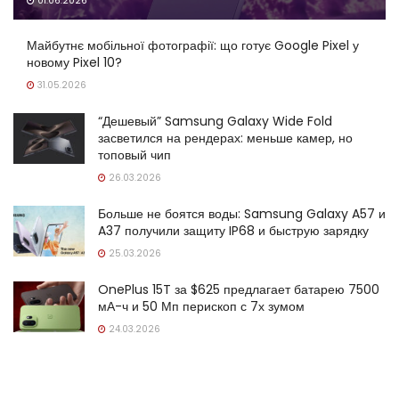
01.06.2026
Майбутнє мобільної фотографії: що готує Google Pixel у
новому Pixel 10?
31.05.2026
“Дешевый” Samsung Galaxy Wide Fold
засветился на рендерах: меньше камер, но
топовый чип
26.03.2026
Больше не боятся воды: Samsung Galaxy A57 и
A37 получили защиту IP68 и быструю зарядку
25.03.2026
OnePlus 15T за $625 предлагает батарею 7500
мА-ч и 50 Мп перископ с 7х зумом
24.03.2026