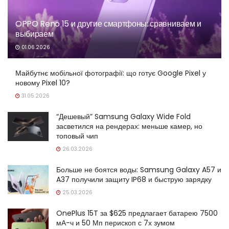
OPPO Reno 15 и другие смартфоны: сравниваем и
выбираем
01.06.2026
Майбутнє мобільної фотографії: що готує Google Pixel у
новому Pixel 10?
31.05.2026
“Дешевый” Samsung Galaxy Wide Fold
засветился на рендерах: меньше камер, но
топовый чип
26.03.2026
Больше не боятся воды: Samsung Galaxy A57 и
A37 получили защиту IP68 и быструю зарядку
25.03.2026
OnePlus 15T за $625 предлагает батарею 7500
мА-ч и 50 Мп перископ с 7х зумом