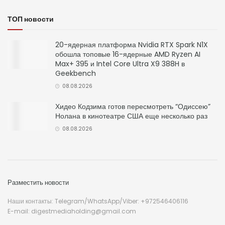
ТОП новости
20-ядерная платформа Nvidia RTX Spark N1X
обошла топовые 16-ядерные AMD Ryzen AI
Max+ 395 и Intel Core Ultra X9 388H в
Geekbench
08.08.2026
Хидео Кодзима готов пересмотреть “Одиссею”
Нолана в кинотеатре США еще несколько раз
08.08.2026
Разместить новости
Наши контакты: Telegram/WhatsApp/Viber: +972546406116
E-mail: digestmediaholding@gmail.com