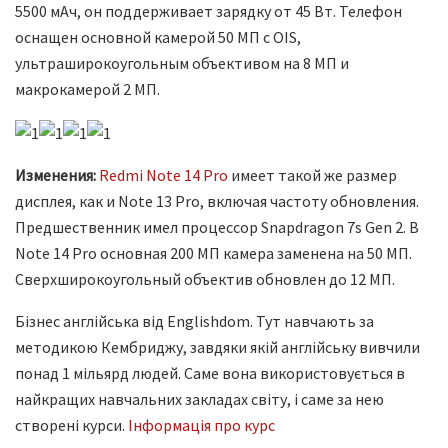
5500 мАч, он поддерживает зарядку от 45 Вт. Телефон
оснащен основной камерой 50 МП с OIS,
ультраширокоугольным объективом на 8 МП и
макрокамерой 2 МП.
Изменения:
Redmi Note 14 Pro
имеет такой же размер
дисплея, как и Note 13 Pro, включая частоту обновления.
Предшественник имел процессор Snapdragon 7s Gen 2. В
Note 14 Pro основная 200 МП камера заменена на 50 МП.
Сверхширокоугольный объектив обновлен до 12 МП.
Бізнес англійська від Englishdom. Тут навчають за
методикою Кембриджу, завдяки якій англійську вивчили
понад 1 мільярд людей. Саме вона використовується в
найкращих навчальних закладах світу, і саме за нею
створені курси.
Інформація про курс