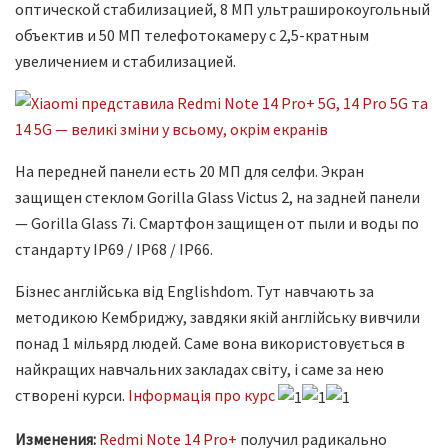
оптической стабилизацией, 8 МП ультраширокоугольный
объектив и 50 МП телефотокамеру с 2,5-кратным
увеличением и стабилизацией.
На передней панели есть 20 МП для селфи. Экран
защищен стеклом Gorilla Glass Victus 2, на задней панели
— Gorilla Glass 7i. Смартфон защищен от пыли и воды по
стандарту IP69 / IP68 / IP66.
Бізнес англійська від Englishdom. Тут навчають за
методикою Кембриджу, завдяки якій англійську вивчили
понад 1 мільярд людей. Саме вона використовується в
найкращих навчальних закладах світу, і саме за нею
створені курси.
Інформація про курс
Изменения:
Redmi Note 14 Pro+
получил радикально