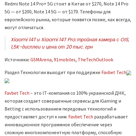
Redmi Note 14 Pro+ 5G стоит в Китае от $270, Note 14 Pro
5G — от $200, Note 14 5G — от $170. Телефоны для
европейского рынка, которые появятся позже, как всегда,
могут отличаться.
Xiaomi 14T и Xiaomi 14T Pro: тройная камера с OIS,
1,5K-дисплеи и цена от 20 тыс. грн
Источники:
GSMArena
,
91mobiles
,
TheTechOutlook
Раздел Технологии выходит при поддержке
Favbet Tech
Favbet Tech
– это IT-компания со 100% украинской ДНК,
которая создает совершенные сервисы для iGaming и
Betting с использованием передовых технологий и
предоставляет доступ к ним.
Favbet Tech
разрабатывает
инновационное программное обеспечение через
сложную многокомпонентную платформу, способную