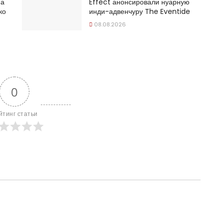
на
Effect анонсировали нуарную
ко
инди-адвенчуру The Eventide
08.08.2026
0
йтинг статьи