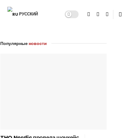
РУССКИЙ
Популярные
новости
THQ Nordic провела шоукейс