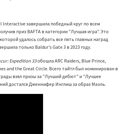
l Interactive завершила победный круг по всем
лучив приз BAFTA в категории "Лучшая игра". Это
 которой удалось собрать все пять главных наград
ершила только Baldur's Gate 3 в 2023 году.
scur: Expedition 33
обошла ARC Raiders, Blue Prince,
ones and the Great Circle. Всего тайтл был номинирован в
грады взял призы за "Лучший дебют" и "Лучшее
дний достался Дженнифер Инглиш за образ Маэль.