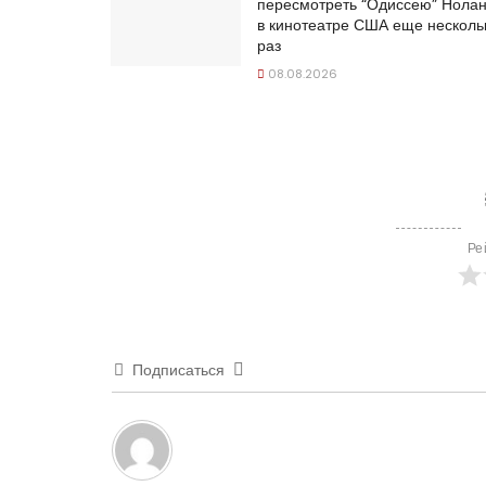
пересмотреть “Одиссею” Нола
в кинотеатре США еще несколь
раз
08.08.2026
Ре
Подписаться