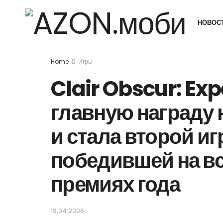
НОВОС
Home
Игры
Clair Obscur: Exp
главную награду
и стала второй иг
победившей на в
премиях года
19.04.2026