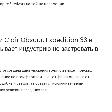
pire Survivors на той же церемонии.
и Clair Obscur: Expedition 33 и
зывает индустрию не застревать в
ctive создала дань уважения золотой эпохе японских
нание по всем фронтам – как от фанатов, так и от
одобный результат остаётся исключительным
их релизов последних лет.