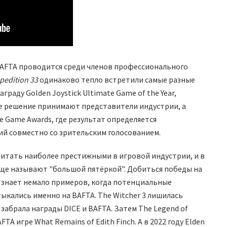
BAFTA проводится среди членов профессионального
xpedition 33
одинаково тепло встретили самые разные
граду Golden Joystick Ultimate Game of the Year,
где решение принимают представители индустрии, а
e Game Awards, где результат определяется
й совместно со зрительским голосованием.
читать наиболее престижными в игровой индустрии, и в
аще называют "большой пятёркой". Добиться победы на
я знает немало примеров, когда потенциальные
ыкались именно на BAFTA. The Witcher 3 лишилась
4 забрала награды DICE и BAFTA. Затем The Legend of
AFTA игре What Remains of Edith Finch. А в 2022 году Elden