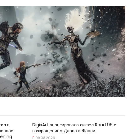
ил в
DigixArt анонсировала сиквел Road 96 с
ненное
возвращением Джона и Фанни
ening
09.08.2026