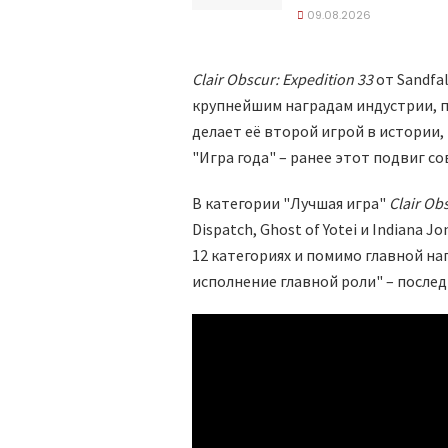
09.08.2026
Clair Obscur: Expedition 33
от Sandfal
крупнейшим наградам индустрии, по
делает её второй игрой в истории,
"Игра года" – ранее этот подвиг сов
В категории "Лучшая игра"
Clair Ob
Dispatch, Ghost of Yotei и Indiana J
12 категориях и помимо главной на
исполнение главной роли" – после