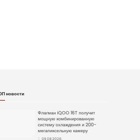
ОП новости
Флагман iQOO 16T получит
мощную комбинированную
систему охлаждения и 200-
мегапиксельную камеру
09.08.2026