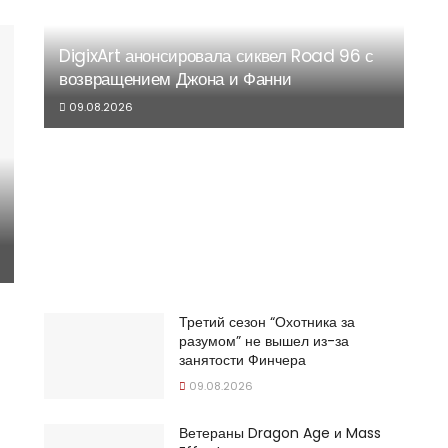
DigixArt анонсировала сиквел Road 96 с
возвращением Джона и Фанни
09.08.2026
Третий сезон “Охотника за
разумом” не вышел из-за
занятости Финчера
09.08.2026
Ветераны Dragon Age и Mass