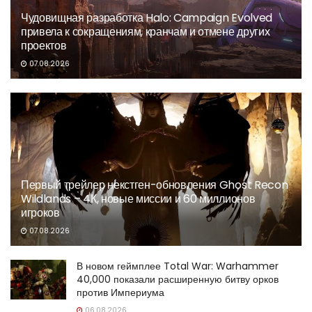
Чудовищная разработка Halo: Campaign Evolved
привела к сокращениям, кранчам и отмене других
проектов
07.08.2026
Первый трейлер некстген-обновления Ghost Recon
Wildlands – 4К, новые миссии и 60 миллионов
игроков
07.08.2026
В новом геймплее Total War: Warhammer
40,000 показали расширенную битву орков
против Империума
06.08.2026