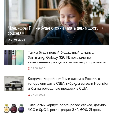
Минцифры РФ не будет ограничивать детям доступ к
соцсетям
07.08.2026
Таким будет новый бюджетный флагман
Samsung: Galaxy S26 FE показали на
качественных рендерах за месяц до премьеры
07.08.2026
Когда-то «корейцы» были хитом в России, а
теперь они хит в США: гибриды вывели Hyundai
и Kia на рекордные продажи в США
07.08.2026
Титановый корпус, сапфировое стекло, датчики
ЧСС и SpO2, регистрация ЭКГ, GPS, 21 день