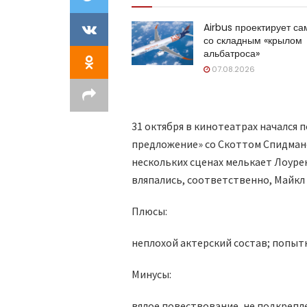
Airbus проектирует с
со складным «крылом
альбатроса»
07.08.2026
31 октября в кинотеатрах начался 
предложение» со Скоттом Спидмано
нескольких сценах мелькает Лоуре
вляпались, соответственно, Майкл 
Плюсы:
неплохой актерский состав; попы
Минусы:
вялое повествование, не подкрепл