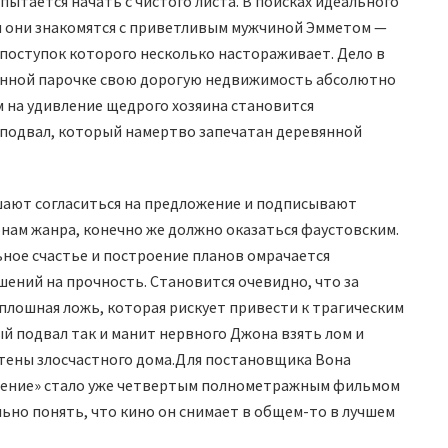
пытается начать с чистого листа. В поисках идеального
и они знакомятся с приветливым мужчиной Эмметом —
поступок которого несколько настораживает. Дело в
ченной парочке свою дорогую недвижимость абсолютно
 на удивление щедрого хозяина становится
 подвал, который намертво запечатан деревянной
шают согласиться на предложение и подписывают
онам жанра, конечно же должно оказаться фаустовским.
ьное счастье и построение планов омрачается
ений на прочность. Становится очевидно, что за
плошная ложь, которая рискует привести к трагическим
й подвал так и манит нервного Джона взять лом и
тены злосчастного дома.
Для постановщика Вона
жение» стало уже четвертым полнометражным фильмом
ьно понять, что кино он снимает в общем-то в лучшем