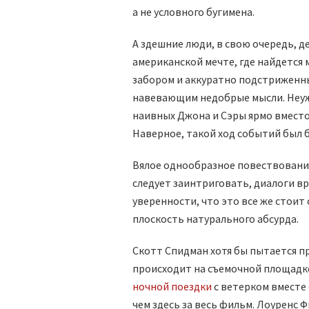
а не условного бугимена.
А здешние люди, в свою очередь, 
американской мечте, где найдется 
забором и аккуратно подстриженны
навевающим недобрые мысли. Неуже
наивных Джона и Сэры ярмо вместо
Наверное, такой ход событий был 
Вялое однообразное повествовани
следует заинтриговать, диалоги вр
уверенности, что это все же стоит
плоскость натурального абсурда.
Скотт Спидман хотя бы пытается пр
происходит на съемочной площадк
ночной поездки
с ветерком вместе
чем здесь за весь фильм. Лоуренс 