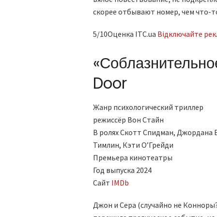
скорее отбывают номер, чем что-т
5/10Оценка ITC.ua
Відключайте рекл
«Соблазнительное
Door
Жанр психологический триллер
режиссёр Вон Стайн
В ролях Скотт Спидман, Джордана 
Тимлин, Кэти О’Грейди
Премьера кинотеатры
Год выпуска 2024
Сайт
IMDb
Джон и Сера (случайно не Конноры?