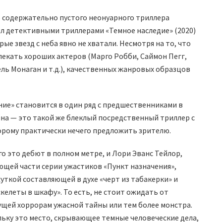
о содержательно пустого неонуарного триллера
ил детективными триллерами «Темное наследие» (2020)
рые звезд с неба явно не хватали. Несмотря на то, что
лекать хороших актеров (Марго Робби, Саймон Пегг,
ль Монаган и т.д.), качественных жанровых образцов
ие» становится в один ряд с предшественниками в
а — это такой же блеклый посредственный триллер с
орому практически нечего предложить зрителю.
о это дебют в полном метре, и Лори Эванс Тейлор,
ющей части серии ужастиков «Пункт назначения»,
ткой составляющей в духе «черт из табакерки» и
келеты в шкафу». То есть, не стоит ожидать от
ущей хоррорам ужасной тайны или тем более монстра.
льку это место, скрывающее темные человеческие дела,