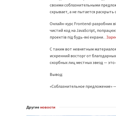
своими соблазнительными предложе
скрывает, а не пытается раскрыть
Онлайн-курс Frontend-разробник ві
чистий код на JavaScript, попрацює
проектів під будь-які екрани. .
Заре
С таким вот невнятным материалом
искренний восторг от благодарных 
скорбных лиц местных звезд — это 
Вывод:
«Соблазнительное предложение» —
Другие
новости