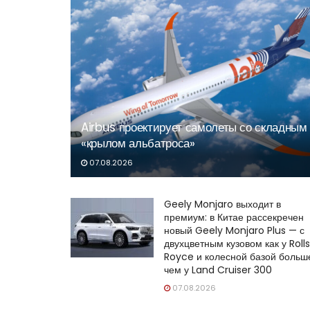
Airbus проектирует самолеты со складным
«крылом альбатроса»
07.08.2026
Geely Monjaro выходит в
премиум: в Китае рассекречен
новый Geely Monjaro Plus — с
двухцветным кузовом как у Roll
Royce и колесной базой больш
чем у Land Cruiser 300
07.08.2026