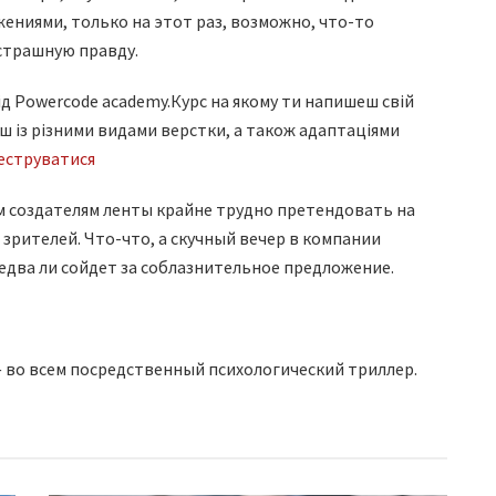
ниями, только на этот раз, возможно, что-то
 страшную правду.
д Powercode academy.Курс на якому ти напишеш свій
ш із різними видами верстки, а також адаптаціями
еструватися
 создателям ленты крайне трудно претендовать на
зрителей. Что-что, а скучный вечер в компании
едва ли сойдет за соблазнительное предложение.
 во всем посредственный психологический триллер.