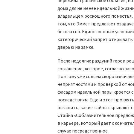
пережила трагическое событие, но 
дома для не менее идеальной жизн
владельцем роскошного поместья, 
том, что Эммет предлагает озада
бесплатно. Единственным условием
категорический запрет открывать
дверью на замке.
После недолгих раздумий герои ре
соглашение, которое, согласно зак
Поэтому уже совсем скоро изначал
неприятностями и проверкой отнош
фасадом идеальной пары кроется с
последствиям. Еще и этот прокляты
выяснить, какие тайны скрывают с
Стайна «Соблазнительное предло
в карьере, который дает окончател
случае посредственное.