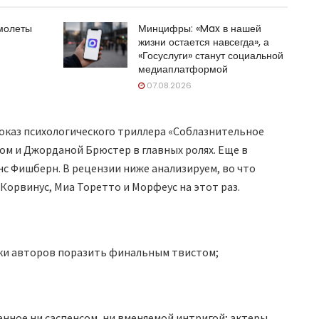
амолеты
Минцифры: «Max в нашей
жизни остается навсегда», а
«Госуслуги» станут социальной
медиаплатформой
07.08.2026
показ психологического триллера «Соблазнительное
м и Джорданой Брюстер в главных ролях. Еще в
нс Фишберн. В рецензии ниже анализируем, во что
Корвинус, Миа Торетто и Морфеус на этот раз.
тки авторов поразить финальным твистом;
енное ни саспенсом, ни вменяемой интригой; актеры