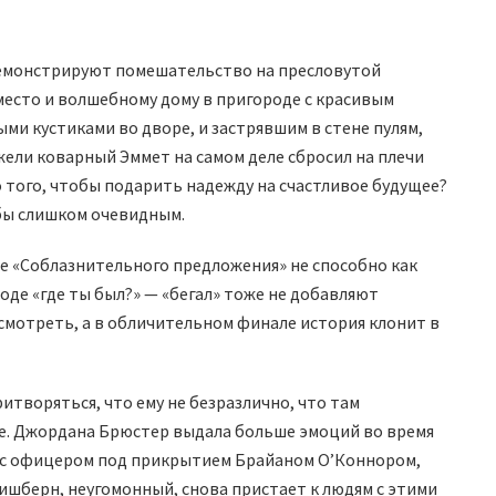
демонстрируют помешательство на пресловутой
место и волшебному дому в пригороде с красивым
ми кустиками во дворе, и застрявшим в стене пулям,
ли коварный Эммет на самом деле сбросил на плечи
 того, чтобы подарить надежду на счастливое будущее?
бы слишком очевидным.
е «Соблазнительного предложения» не способно как
оде «где ты был?» — «бегал» тоже не добавляют
 смотреть, а в обличительном финале история клонит в
итворяться, что ему не безразлично, что там
е. Джордана Брюстер выдала больше эмоций во время
 с офицером под прикрытием Брайаном О’Коннором,
Фишберн, неугомонный, снова пристает к людям с этими