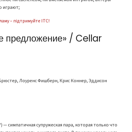
о играют;
аму – підтримуйте ITC!
 предложение» / Cellar
Брюстер, Лоуренс Фишберн, Крис Коннер, Эддисон
) — симпатичная супружеская пара, которая только что