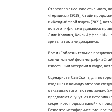
Стартовав с неоново стильного, н
«Терминал» (2018), Стайн продолж
и «Каждый твой вздох» (2021), кото
во все эти фильмы удавалось прив
Лили Коллинз, Кейси Аффлек, Мише
зрители так и не дождались.
Вот и «Соблазнительное предложен
сомнительной фильмографии Стайн
известными актерами в кадре, кот
Сценаристы Сэм Скотт, для которог
входящая в команду авторов следу
отказываются от потенциальной жу
предлагают окунуться в историю «с
секретного подвала какой-то прис
Разве что метафорического, поско