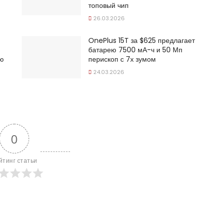
топовый чип
26.03.2026
OnePlus 15T за $625 предлагает
батарею 7500 мА-ч и 50 Мп
ую
перископ с 7х зумом
24.03.2026
0
йтинг статьи