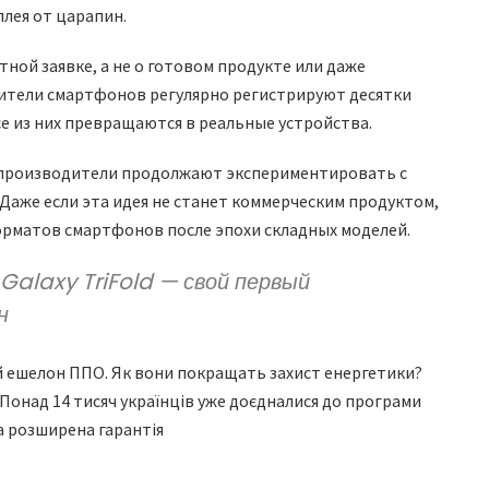
лея от царапин.
тной заявке, а не о готовом продукте или даже
тели смартфонов регулярно регистрируют десятки
се из них превращаются в реальные устройства.
о производители продолжают экспериментировать с
Даже если эта идея не станет коммерческим продуктом,
рматов смартфонов после эпохи складных моделей.
alaxy TriFold — свой первый
н
й ешелон ППО. Як вони покращать захист енергетики?
Понад 14 тисяч українців уже доєдналися до програми
а розширена гарантія