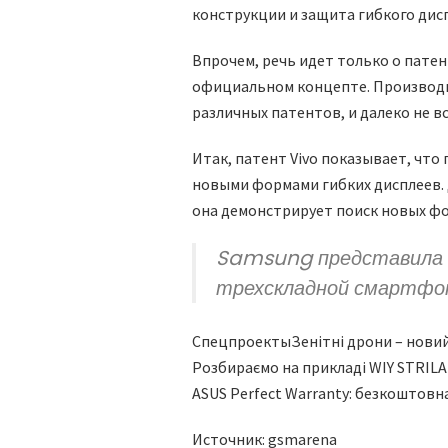
конструкции и защита гибкого дисп
Впрочем, речь идет только о патен
официальном концепте. Производи
различных патентов, и далеко не в
Итак, патент Vivo показывает, чт
новыми формами гибких дисплеев. 
она демонстрирует поиск новых фо
Samsung представила G
трехскладной смартфо
Спецпроекты
Зенітні дрони – нови
Розбираємо на прикладі WIY STRILA
ASUS Perfect Warranty: безкоштовн
Источник: gsmarena