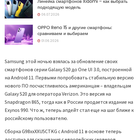
Линейка смартфонов Xiaomi – как выбрать
подходящую модель
06.07.2026
OPPO Reno 15 и другие смартфоны:
сравниваем и выбираем
01.06.2026
Samsung этой ночью взялась за обновление своих
смартфонов серии Galaxy S20 до One UI 3.0, построенной
на Android 11. Первыми попробовать стабильную версию
нового ПО посчастливилось американцам – владельцам
Galaxy S20 для оператора Verizon. Это версия на
Snapdragon 865, тогда как в России продается издание на
Exynos 990. Что ж, теперь апдейт стал еще на шаг ближе к
российскому пользователю.
Сборка G98xxXXU5CTKG с Android 11 в основе теперь
доступна для скачивания с европейских серверов