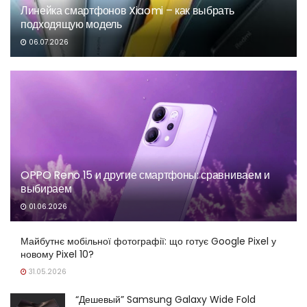
Линейка смартфонов Xiaomi – как выбрать
подходящую модель
06.07.2026
OPPO Reno 15 и другие смартфоны: сравниваем и
выбираем
01.06.2026
Майбутнє мобільної фотографії: що готує Google Pixel у
новому Pixel 10?
31.05.2026
“Дешевый” Samsung Galaxy Wide Fold