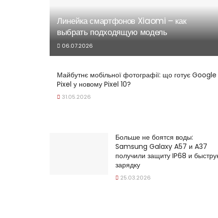
Линейка смартфонов Xiaomi – как
выбрать подходящую модель
06.07.2026
Майбутнє мобільної фотографії: що готує Google
Pixel у новому Pixel 10?
31.05.2026
Больше не боятся воды:
Samsung Galaxy A57 и A37
получили защиту IP68 и быстр
зарядку
25.03.2026