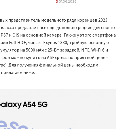
01.06.2026
чевых представитель модельного ряда корейцев 2023
 класса предлагает все еще довольно редкие для своего
IP67 и OIS на основной камере. Также у этого смартфона
ем Full HD+, чипсет Exynos 1380, тройную основную
мулятор на 5000 мАч с 25-Вт зарядкой, NFC, Wi-Fi 6 и
артфон можно купить на AliExpress по приятной цене –
курс). Для получения финальной цены необходим
 прилагаем ниже.