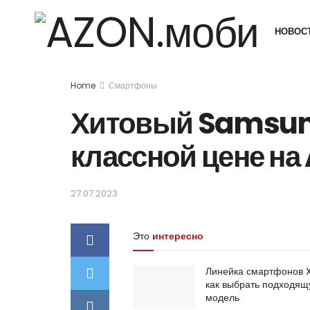
НОВОС
Home
Смартфоны
Хитовый Samsun
классной цене на 
27.07.2023
Это
интересно
Линейка смартфонов 
как выбрать подходя
модель