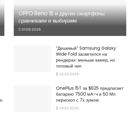
OPPO Reno 15 и другие смартфоны:
сравниваем и выбираем
01.06.2026
“Дешевый” Samsung Galaxy
Wide Fold засветился на
рендерах: меньше камер, но
топовый чип
26.03.2026
OnePlus 15T за $625 предлагает
батарею 7500 мА-ч и 50 Мп
ую
перископ с 7х зумом
24.03.2026