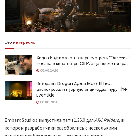
Это
интересно
Хидео Кодзима готов пересмотреть “Одиссею”
Нолана в кинотеатре США еще несколько раз
08.08.2026
Ветераны Dragon Age и Mass Effect
анонсировали нуарную инди-адвенчуру The
Eventide
08.08.2026
Embark Studios выпустила патч 1.36.0 для
ARC Raiders
, в
котором разработчики разобрались с несколькими
давними проблемами игры, улучшили систему