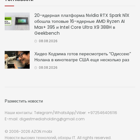
20-ядерная платформа Nvidia RTX Spark N1X
обошла топовые 16-ядерные AMD Ryzen AI
Max+ 395 и Intel Core Ultra X9 388H в
Geekbench
08.08.2026
Хидео Кодзима готов пересмотреть “Одиссею”
Нолана в кинотеатре США еще несколько раз
08.08.2026
Разместить новости
Наши контакты: Telegram/WhatsApp/Viber: +972546406116
E-mail: digestmediaholding@gmail.com
© 2006-2026 AZON.mobi
Новости высоких технологий, обзоры IT. All rights reserved.