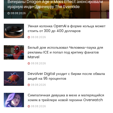
Ветераны Dragon Age и Mass Effect анонсировали
нуарную инди-адвенчуру The Eventide
08.08.2026
Умная колонка OpenAI в форме кольца может
стоить от 300 до 400 долларов
08.08.2026
Белый дом использовал Человека-паука для
рекламы ICE и попал под критику фанатов
Marvel
08.08.2026
Devolver Digital уходит с биржи после обвала
акций на 95 процентов
08.08.2026
Симпатичная девушка в мехе и матерящийся
хомяк в трейлере новой героини Overwatch
08.08.2026