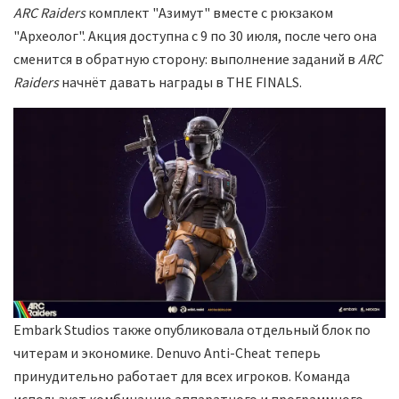
ARC Raiders
комплект "Азимут" вместе с рюкзаком
"Археолог". Акция доступна с 9 по 30 июля, после чего она
сменится в обратную сторону: выполнение заданий в
ARC
Raiders
начнёт давать награды в THE FINALS.
Embark Studios также опубликовала отдельный блок по
читерам и экономике. Denuvo Anti-Cheat теперь
принудительно работает для всех игроков. Команда
использует комбинацию аппаратного и программного