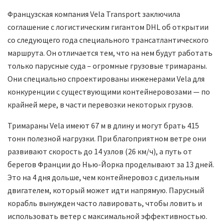
Французская компания Vela Transport заключила
соглашение с логистическим гигантом DHL об открытии
со следующего года специального трансатлантического
маршрута. Он отличается тем, что на нем будут работать
только парусные суда – огромные грузовые тримараны.
Они специально спроектированы инженерами Vela для
конкуренции с существующими контейнеровозами — по
крайней мере, в части перевозки некоторых грузов.
Тримараны Vela имеют 67 м в длину и могут брать 415
тонн полезной нагрузки. При благоприятном ветре они
развивают скорость до 14 узлов (26 км/ч), а путь от
берегов Франции до Нью-Йорка проделывают за 13 дней.
Это на 4 дня дольше, чем контейнеровоз с дизельным
двигателем, который может идти напрямую. Парусный
корабль вынужден часто лавировать, чтобы ловить и
использовать ветер с максимальной эффективностью.