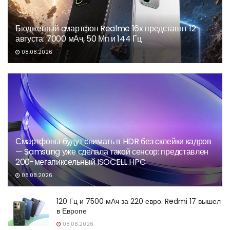
Бюджетный смартфон Realme 16x представят 12
августа: 7000 мАч, 50 Мп и 144 Гц
08.08.2026
Смартфоны будут снимать в HDR без склейки кадров
— Samsung уже сделала такой сенсор: представлен
200-мегапиксельный ISOCELL HPC
08.08.2026
120 Гц и 7500 мАч за 220 евро. Redmi 17 вышел
в Европе
08.08.2026