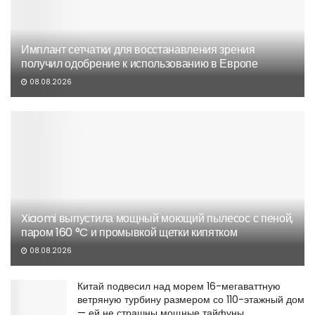
Имплант сетчатки для восстанавления зрения
получил одобрение к использованию в Европе
08.08.2026
Xiaomi выпустила мощный моющий пылесос с пеной,
паром 160 °C и промывкой щетки кипятком
08.08.2026
Китай подвесил над морем 16-мегаваттную
ветряную турбину размером со 110-этажный дом
— ей не страшны мощные тайфуны