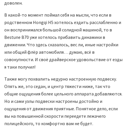
доволен.
В какой-то момент поймал себя на мысли, что если в
родственном Hongqi H5 хотелось ездить расслабленно и
он воспринимался большой солидной машиной, то в
Bestune B70 уже хотелось прибавить динамики в
движении. Что здесь сказалось, вес ли, иные настройки
или общий флёр автомобиля… думаю, всё в
совокупности. И своё драйверское удовольствие от езды
я таки получил!
Также могу похвалить недурно настроенную подвеску.
Опять же, это седан, и центр тяжести ниже, так что
общие ощущения более цельного аппарата добавляются.
Но и сами узлы подвески настроены достойно и
ощущения от движения приятные. Понятное дело, если
вы на повышенной скорости переедете лежачего
полицейского, то комфортно вам не будет.