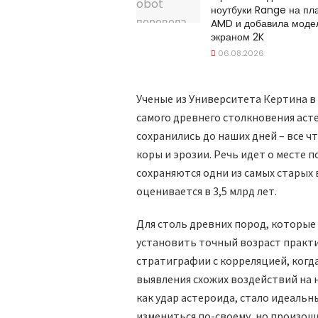
ноутбуки Range на п
AMD и добавила моде
экраном 2K
06.08.2026
Ученые из Университета Кертина в
самого древнего столкновения асте
сохранились до наших дней – все ч
коры и эрозии. Речь идет о месте 
сохраняются одни из самых старых 
оценивается в 3,5 млрд лет.
Для столь древних пород, которые
установить точный возраст практи
стратиграфии с корреляцией, когд
выявления схожих воздействий на 
как удар астероида, стало идеаль
измениться по-своему, но произош