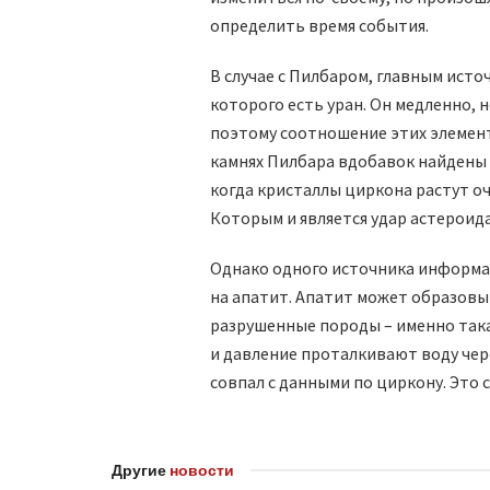
определить время события.
В случае с Пилбаром, главным ист
которого есть уран. Он медленно, 
поэтому соотношение этих элемент
камнях Пилбара вдобавок найдены 
когда кристаллы циркона растут 
Которым и является удар астероида
Однако одного источника информа
на апатит. Апатит может образовы
разрушенные породы – именно такая
и давление проталкивают воду чер
совпал с данными по циркону. Это 
Другие
новости