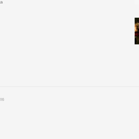
ка
116