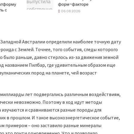
латформу
форм-факторе
ль с
06.08.2026
 Западной Австралии определили наиболее точную дату
роида с Землей. Точнее, того события, следы которого
то было раньше, давно стерлось из-за движения земной
под названием Пилбар, где удивительным образом еще
вулканических пород на планете, чей возраст
 миллиарды лет подвергались различным воздействиям,
чески невозможно. Поэтому в ход идут методы
а изучаются и сравниваются разные породы для
них в прошлом. И такое высокоэнергетическое событие,
ным примером – оно заставило разные минералы
ло это почти одновременно. Что и позволило