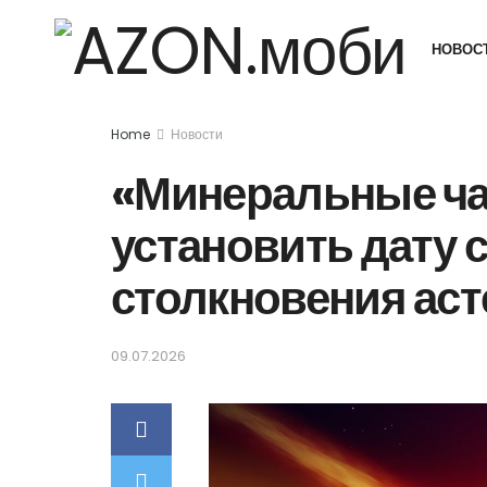
НОВОС
Home
Новости
«Минеральные ча
установить дату 
столкновения аст
09.07.2026